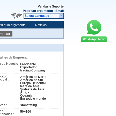
Vendas e Suporte
Pedir um orçamento
-
Email
Select Language
edir um orçamento
Notícias
rocurar
alhes da Empresa:
o de Negócio
Fabricante
Exportador
trading Company
rcado
América do Norte
cipal :
Ámérica do Sul
Europa Ocidental
leste da Ásia
Sudeste da Ásia
África
Oceania
Em todo o mundo
cas :
stonefitting
 de
50~100
cionários :