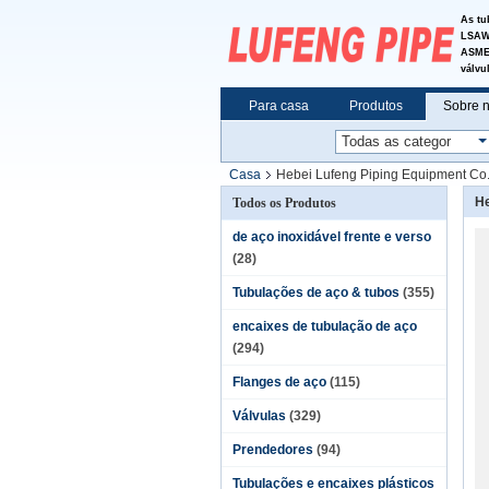
As tu
LSAW&
ASME 
válvu
Para casa
Produtos
Sobre 
Casa
Hebei Lufeng Piping Equipment Co.,
He
Todos os Produtos
de aço inoxidável frente e verso
(28)
Tubulações de aço & tubos
(355)
encaixes de tubulação de aço
(294)
Flanges de aço
(115)
Válvulas
(329)
Prendedores
(94)
Tubulações e encaixes plásticos