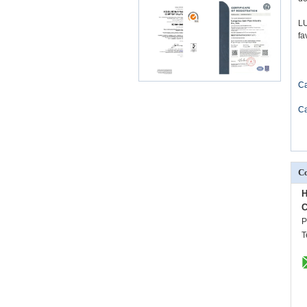
LU
fa
Ca
Ca
Co
H
C
P
T