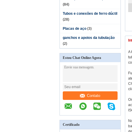
(84)
Tubos e conexões de ferro dúctil
(28)
Placas de aço
(3)
ganchos e apoios da tubulação
In
(2)
A 
tu
Estou Chat Online Agora
co
Fu
at
Ch
cl
Contato
Os
ac
IS
No
Certificado
ba
do