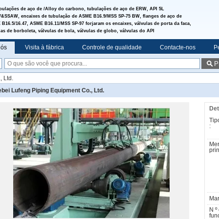
bulações de aço de /Alloy do carbono, tubulações de aço de ERW, API 5L
SSAW, encaixes de tubulação de ASME B16.9/MSS SP-75 BW, flanges de aço de
B16.5/16.47, ASME B16.11/MSS SP-97 forjaram os encaixes, válvulas de porta da faca,
las de borboleta, válvulas de bola, válvulas de globo, válvulas do API
nós
Visita à fábrica
Controle de qualidade
Contacte-nos
P
P
 Ltd.
bei Lufeng Piping Equipment Co., Ltd.
Det
Tip
:
Me
prin
Mar
N º
fun