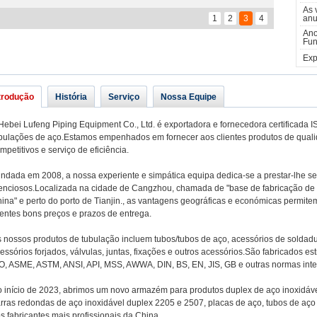
As 
Nossa equipe
1
2
3
4
anu
Ano
Fun
Exp
trodução
História
Serviço
Nossa Equipe
Hebei Lufeng Piping Equipment Co., Ltd. é exportadora e fornecedora certificada 
bulações de aço.Estamos empenhados em fornecer aos clientes produtos de qual
mpetitivos e serviço de eficiência.
ndada em 2008, a nossa experiente e simpática equipa dedica-se a prestar-lhe ser
enciosos.Localizada na cidade de Cangzhou, chamada de "base de fabricação de 
ina" e perto do porto de Tianjin., as vantagens geográficas e económicas permite
ientes bons preços e prazos de entrega.
 nossos produtos de tubulação incluem tubos/tubos de aço, acessórios de soldadu
essórios forjados, válvulas, juntas, fixações e outros acessórios.São fabricados e
O, ASME, ASTM, ANSI, API, MSS, AWWA, DIN, BS, EN, JIS, GB e outras normas inte
 início de 2023, abrimos um novo armazém para produtos duplex de aço inoxidáv
rras redondas de aço inoxidável duplex 2205 e 2507, placas de aço, tubos de aço 
s fabricantes mais profissionais da China..