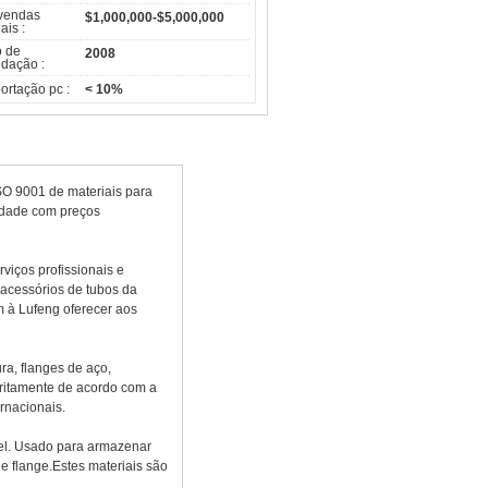
vendas
$1,000,000-$5,000,000
ais :
 de
2008
dação :
ortação pc :
< 10%
ISO 9001 de materiais para
idade com preços
viços profissionais e
acessórios de tubos da
m à Lufeng oferecer aos
ra, flanges de aço,
stritamente de acordo com a
rnacionais.
el. Usado para armazenar
e flange.Estes materiais são