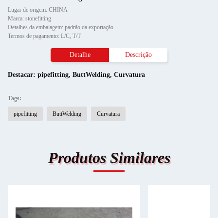
Lugar de origem: CHINA
Marca: stonefitting
Detalhes da embalagem: padrão da exportação
Termos de pagamento: L/C, T/T
Detalhe
Descrição
Destacar:
pipefitting
,
ButtWelding
,
Curvatura
Tags:
pipefitting
ButtWelding
Curvatura
Produtos Similares