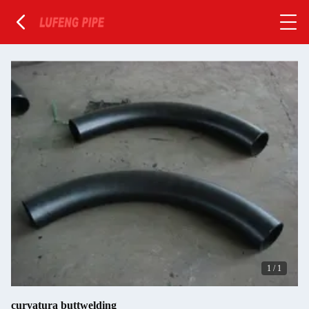
1
/
1
curvatura buttwelding