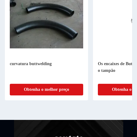
curvatura buttwelding
Os encaixes de Butt
o tampão
Obtenha o melhor preço
Obtenha o me