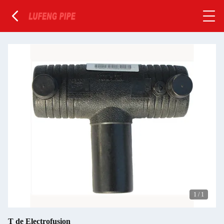
1
/
1
T de Electrofusion