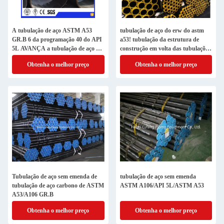
A tubulação de aço ASTM A53
tubulação de aço do erw do astm
GR.B 6 da programação 40 do API
a53! tubulação da estrutura de
5L AVANÇA a tubulação de aço de
construção em volta das tubulações
LSAW, linha da tubulação de óleo
de aço
Obtenha o melhor preço
Obtenha o melhor preço
Tubulação de aço sem emenda de
tubulação de aço sem emenda
tubulação de aço carbono de ASTM
ASTM A106/API 5L/ASTM A53
A53/A106 GR.B
Obtenha o melhor preço
Obtenha o melhor preço