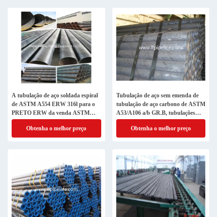
A tubulação de aço soldada espiral
Tubulação de aço sem emenda de
de ASTM A554 ERW 316l para o
tubulação de aço carbono de ASTM
PRETO ERW da venda ASTM
A53/A106 a/b GR.B, tubulações
A53 BS1387 SOLDOU A
sem emenda fluidas de /oil/gas do
Obtenha o melhor preço
Obtenha o melhor preço
TUBULAÇÃO DE AÇO
qualit alto