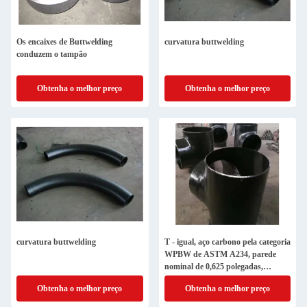
Os encaixes de Buttwelding
curvatura buttwelding
conduzem o tampão
Obtenha o melhor preço
Obtenha o melhor preço
curvatura buttwelding
T - igual, aço carbono pela categoria
WPBW de ASTM A234, parede
nominal de 0,625 polegadas,
extremidade Buttweld, por SP 75 de
Obtenha o melhor preço
Obtenha o melhor preço
MSS,