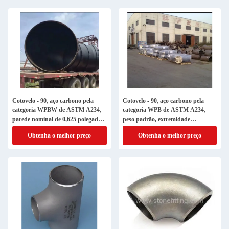
Cotovelo - 90, aço carbono pela
Cotovelo - 90, aço carbono pela
categoria WPBW de ASTM A234,
categoria WPB de ASTM A234,
parede nominal de 0,625 polegadas,
peso padrão, extremidade
extremidade Buttweld, por SP 75 de
Buttweld, por ASME B16.9, por
Obtenha o melhor preço
Obtenha o melhor preço
MSS, por ASME B16.25
ASME B16.25, LR