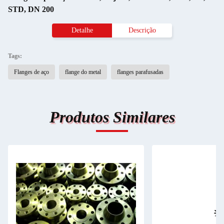
STD, DN 200
Detalhe
Descrição
Tags:
Flanges de aço
flange do metal
flanges parafusadas
Produtos Similares