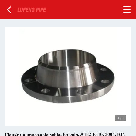
1
/
1
Flange do pescoço da solda, forjada, A182 F316, 300#, RF,