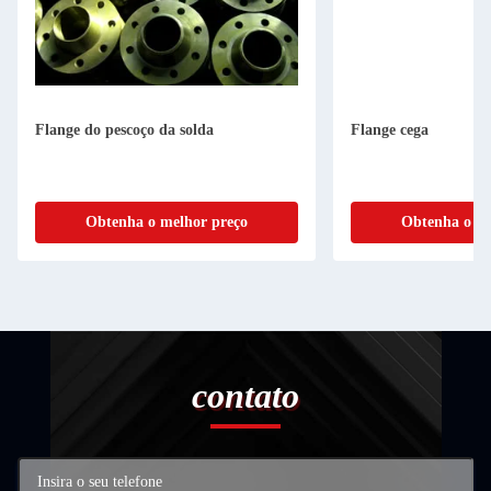
Flange do pescoço da solda
Flange cega
Obtenha o melhor preço
Obtenha o me
contato