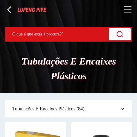
Tubulações E Encaixes
Plásticos
Tubulações E Encaixes Plásticos
(84)