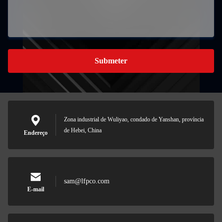
Submeter
Zona industrial de Wuliyao, condado de Yanshan, província
de Hebei, China
Endereço
sam@lfpco.com
E-mail