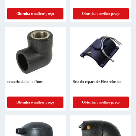
Obtenha o melhor preço
Obtenha o melhor preço
cotovelo da linha fêmea
Sela do reparo de Electrofusion
Obtenha o melhor preço
Obtenha o melhor preço