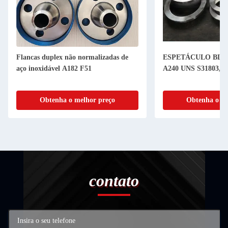
Flancas duplex não normalizadas de
ESPETÁCULO BLI
aço inoxidável A182 F51
A240 UNS S31803, 2
Obtenha o melhor preço
Obtenha o me
contato