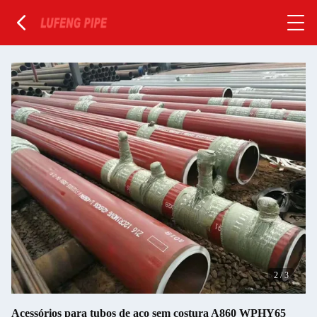
2
/
3
Acessórios para tubos de aço sem costura A860 WPHY65