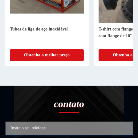
Tubos de liga de aço inoxidável
T-shirt com flange, d
com flange de 10′′ c
Obtenha o melhor preço
Obtenha o me
contato