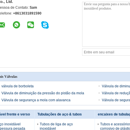
o., Ltd.
essoa de Contato:
Sam
elefone:
+8613031891590
is Válvulas
válvula de borboleta
Válvula de dimin
Válvula de diminuição da pressão do pistão da mola
Válvula de reduç
Válvula de segurança a mola com alavanca
Válvula de segura
ável frente e verso
Tubulações de aço & tubos
encaixes de tubula
o inoxidável
Tubos de liga de aço
Tubos e acessórios
spessura pesada
inoxidável
corrosivo de plásti