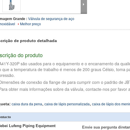
Imagem Grande :
Válvula de segurança de aço
inoxidável
Melhor preço
crição de produto detalhada
scrição do produto
A41Y-320P são usados para o equipamento e o encanamento da qualida
o que a temperatura de trabalho é menos de 200 graus Célsio, toma pa
pressão.
Dimensões de conexão da flange de para cumprir com o padrão de JB
Para obter mais informações sobre da válvula, contacte-nos por favor 
,
,
queta:
caixa dura da pena
caixa de lápis personalizada
caixa de lápis dos meni
ntacto
ebei Lufeng Piping Equipment
Envie sua pergunta direta