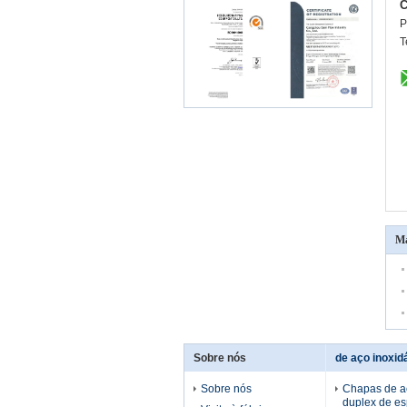
C
P
T
Ma
Sobre nós
de aço inoxid
Sobre nós
Chapas de aç
duplex de e