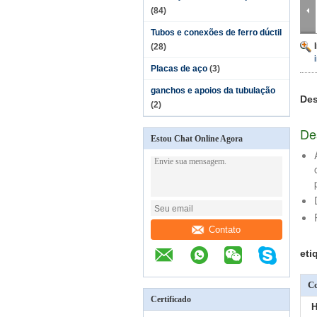
(84)
Tubos e conexões de ferro dúctil
(28)
Placas de aço
(3)
ganchos e apoios da tubulação
Des
(2)
De
Estou Chat Online Agora
Contato
eti
Co
Certificado
H