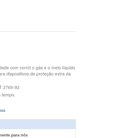
de com corrói o gás e o meio líquido
ra dispositivos de proteção extra da
T 2769-92.
a tempo.
nos
mente para nós