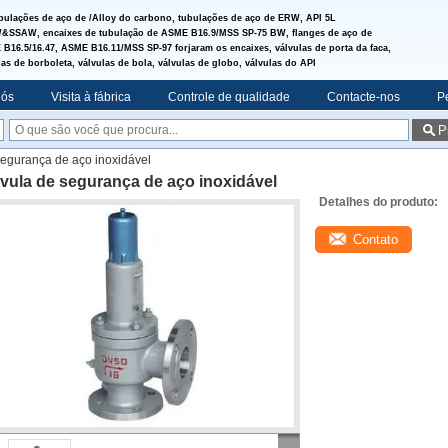
bulações de aço de /Alloy do carbono, tubulações de aço de ERW, API 5L
SSAW, encaixes de tubulação de ASME B16.9/MSS SP-75 BW, flanges de aço de
B16.5/16.47, ASME B16.11/MSS SP-97 forjaram os encaixes, válvulas de porta da faca,
las de borboleta, válvulas de bola, válvulas de globo, válvulas do API
nós
Visita à fábrica
Controle de qualidade
Contacte-nos
P
P
segurança de aço inoxidável
vula de segurança de aço inoxidável
Detalhes do produto:
Contato