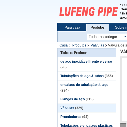
As tu
LSAW&
ASME 
válvu
Para casa
Produtos
Sobre 
Casa
Produtos
Válvulas
Válvula de 
Vál
Todos os Produtos
de aço inoxidável frente e verso
(28)
Tubulações de aço & tubos
(355)
encaixes de tubulação de aço
(294)
Flanges de aço
(115)
Válvulas
(329)
Prendedores
(94)
Tubulações e encaixes plásticos