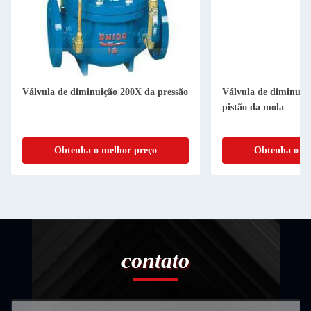
Válvula de diminuição 200X da pressão
Válvula de diminuiçã
pistão da mola
Obtenha o melhor preço
Obtenha o me
contato