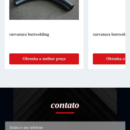
curvatura buttwelding
curvatura buttweldi
Obtenha o melhor preço
Obtenha o me
contato