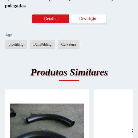
polegadas
Detalhe
Descrição
Tags:
pipefitting
ButtWelding
Curvatura
Produtos Similares