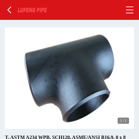
1
/
1
T, ASTM A234 WPB, SCH120, ASME/ANSI B16.9, 8 x 8