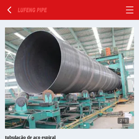
2
/
3
tubulação de aço espiral