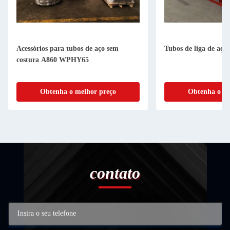
Acessórios para tubos de aço sem
Tubos de liga de aço 
costura A860 WPHY65
Obtenha o melhor preço
Obtenha o me
contato