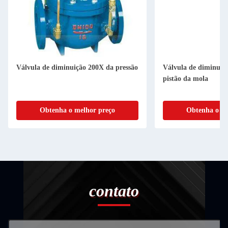
Válvula de diminuição 200X da pressão
Válvula de diminuiçã
pistão da mola
Obtenha o melhor preço
Obtenha o me
contato