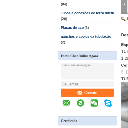
(84)
Tubos e conexões de ferro dúctil
(28)
Placas de aço
(3)
Des
ganchos e apoios da tubulação
(2)
Esp
TU
Estou Chat Online Agora
1,2
Cer
3. 
TU
Contato
Certificado