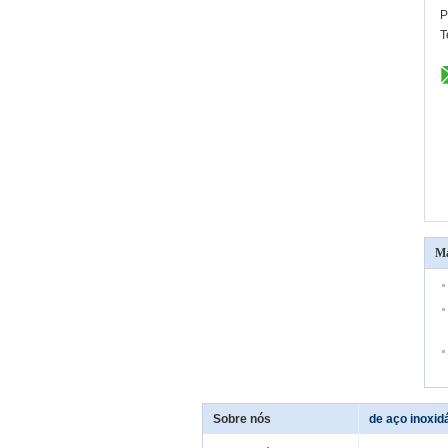
P
T
Ma
Sobre nós
de aço inoxid