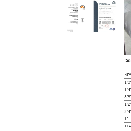
Diâ
NP
1/8
1/4
3/8
1/2
3/4
1"
11/