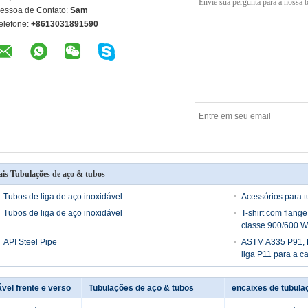
essoa de Contato:
Sam
elefone:
+8613031891590
is Tubulações de aço & tubos
Tubos de liga de aço inoxidável
Acessórios para 
Tubos de liga de aço inoxidável
T-shirt com flange
classe 900/600 
API Steel Pipe
ASTM A335 P91, 
liga P11 para a ca
ável frente e verso
Tubulações de aço & tubos
encaixes de tubula