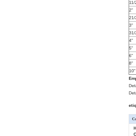
11/2
2"
21/
3"
31/
4"
5"
6"
8"
10"
Emp
Det
Det
eti
Co
H
C