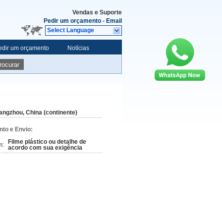
Vendas e Suporte
Pedir um orçamento
-
Email
Select Language
edir um orçamento
Notícias
rocurar
angzhou, China (continente)
to e Envio:
Filme plástico ou detalhe de
m:
acordo com sua exigência