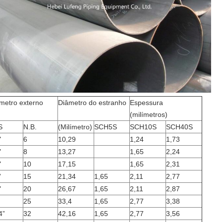
metro externo
Diâmetro do estranho
Espessura
(milímetros)
S
N.B.
(Milímetro)
SCH5S
SCH10S
SCH40S
"
6
10,29
1,24
1,73
"
8
13,27
1,65
2,24
"
10
17,15
1,65
2,31
”
15
21,34
1,65
2,11
2,77
"
20
26,67
1,65
2,11
2,87
25
33,4
1,65
2,77
3,38
4”
32
42,16
1,65
2,77
3,56