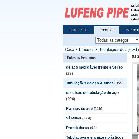
As tu
LSAW&
ASME 
válvu
Para casa
Produtos
Sobre 
Casa
Produtos
Tubulações de aço & t
tu
Todos os Produtos
de aço inoxidável frente e verso
(28)
Tubulações de aço & tubos
(355)
encaixes de tubulação de aço
(294)
Flanges de aço
(115)
Válvulas
(329)
Prendedores
(94)
Tubulações e encaixes plásticos