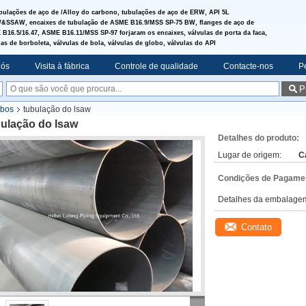
bulações de aço de /Alloy do carbono, tubulações de aço de ERW, API 5L
SSAW, encaixes de tubulação de ASME B16.9/MSS SP-75 BW, flanges de aço de
B16.5/16.47, ASME B16.11/MSS SP-97 forjaram os encaixes, válvulas de porta da faca,
las de borboleta, válvulas de bola, válvulas de globo, válvulas do API
nós
Visita à fábrica
Controle de qualidade
Contacte-nos
P
P
ubos
tubulação do lsaw
bulação do lsaw
Detalhes do produto:
Lugar de origem:
C
Condições de Pagamen
Detalhes da embalage
Contato