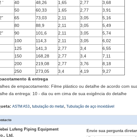
 '
40
48,26
1,65
2,77
3,68
50
60,33
1,65
2,77
3,91
2"
65
73,03
2,11
3,05
5,16
80
88,9
2,11
3,05
5,49
2"
90
101,6
2,11
3,05
5,74
100
114,3
2,11
3,05
6,02
125
141,3
2,77
3,4
6,55
150
168,28
2,77
3,4
7,11
200
219,08
2,77
3,76
8,18
250
273,05
3,4
4,19
9,27
acotamento & entrega
alhes de empacotamento: Filme plástico ou detalhe de acordo com sua
alhe da entrega: 10 - dia ou em cima de sua exigência do detalhe
,
,
queta:
ASTM A53
tubulação do metal
Tubulação de aço inoxidável
ntacto
ebei Lufeng Piping Equipment
Envie sua pergunta direta
o., Ltd.