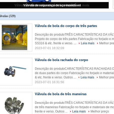
válvula de borboleta
lvulas
(329)
Válvula de bola do corpo de três partes
Descrição do produtoTRÊS CARACTERÍSTICAS DA VÁ
Projeto do corpo de três partes Fabricação no forjado e
SS316 & etc. frente e verso. ...
Leia mais
Melhor pr
2023-07-01 16:32:09
Válvula de bola rachada do corpo
Descrição do produtoCARACTERÍSTICAS RACHADAS D
de duas partes do corpo Fabricação no forjado e mater
& etc. frente e verso. Outros ...
Leia mais
Melhor pr
2023-07-01 16:31:56
Válvula de bola de três maneiras
Descrição do produtoTRÊS CARACTERÍSTICAS DA VÁLV
de três maneiras Fabricação no forjado e materiais de 
frente e verso. Outros ...
Leia mais
Melhor preço