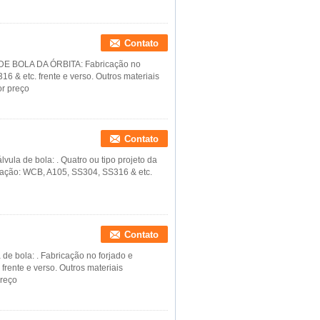
Contato
E BOLA DA ÓRBITA: Fabricação no
6 & etc. frente e verso. Outros materiais
r preço
Contato
lvula de bola: . Quatro ou tipo projeto da
ldação: WCB, A105, SS304, SS316 & etc.
Contato
 de bola: . Fabricação no forjado e
rente e verso. Outros materiais
reço