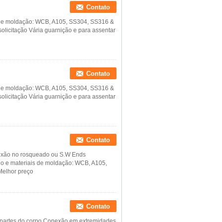
Contato
s de moldação: WCB, A105, SS304, SS316 &
 solicitação Vária guarnição e para assentar
Contato
s de moldação: WCB, A105, SS304, SS316 &
 solicitação Vária guarnição e para assentar
Contato
nexão no rosqueado ou S.W Ends
do e materiais de moldação: WCB, A105,
Melhor preço
Contato
 partes do corpo Conexão em extremidades