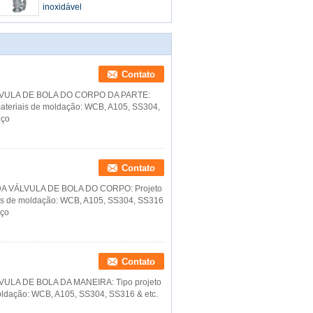
inoxidável
Contato
LVULA DE BOLA DO CORPO DA PARTE:
 materiais de moldação: WCB, A105, SS304,
eço
Contato
A VÁLVULA DE BOLA DO CORPO: Projeto
iais de moldação: WCB, A105, SS304, SS316
eço
Contato
ULA DE BOLA DA MANEIRA: Tipo projeto
moldação: WCB, A105, SS304, SS316 & etc.