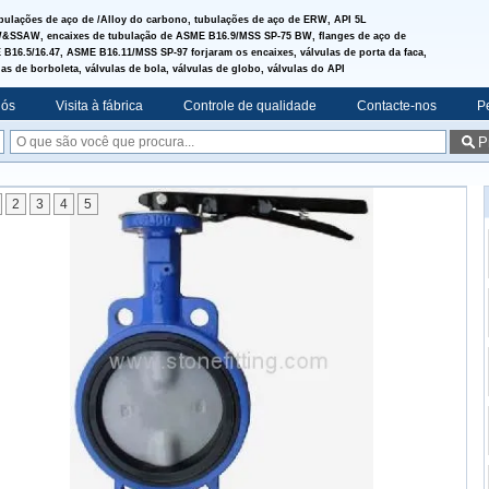
bulações de aço de /Alloy do carbono, tubulações de aço de ERW, API 5L
SSAW, encaixes de tubulação de ASME B16.9/MSS SP-75 BW, flanges de aço de
B16.5/16.47, ASME B16.11/MSS SP-97 forjaram os encaixes, válvulas de porta da faca,
las de borboleta, válvulas de bola, válvulas de globo, válvulas do API
nós
Visita à fábrica
Controle de qualidade
Contacte-nos
P
P
2
3
4
5