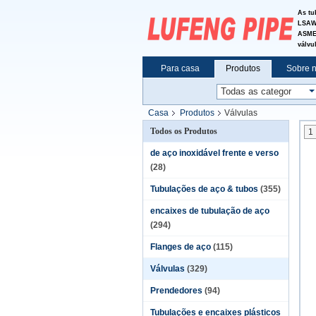
As tu
LSAW&
ASME 
válvu
Para casa
Produtos
Sobre 
Casa
Produtos
Válvulas
Todos os Produtos
1
de aço inoxidável frente e verso
(28)
Tubulações de aço & tubos
(355)
encaixes de tubulação de aço
(294)
Flanges de aço
(115)
Válvulas
(329)
Prendedores
(94)
Tubulações e encaixes plásticos